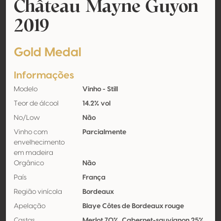
Château Mayne Guyon
2019
Gold Medal
Informações
Modelo
Vinho - Still
Teor de álcool
14.2% vol
No/Low
Não
Vinho com
Parcialmente
envelhecimento
em madeira
Orgânico
Não
País
França
Região vinícola
Bordeaux
Apelação
Blaye Côtes de Bordeaux rouge
Castas
Merlot 70%, Cabernet-sauvignon 25%,