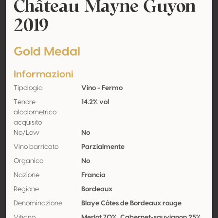
Château Mayne Guyon
2019
Gold Medal
Informazioni
Tipologia
Vino - Fermo
Tenore
14.2% vol
alcolometrico
acquisito
No/Low
No
Vino barricato
Parzialmente
Organico
No
Nazione
Francia
Regione
Bordeaux
Denominazione
Blaye Côtes de Bordeaux rouge
Vitigno
Merlot 70%, Cabernet-sauvignon 25%,