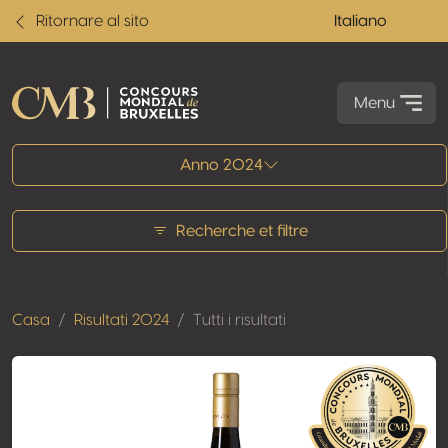
Ritornare al sito
Italiano
Menu
Tutti i risultati
Anno 2024
Recherche et filtre
Casa
Risultati 2024
Tutti i risultati