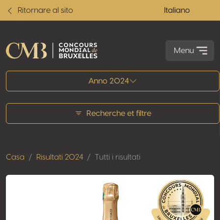
Ritornare al sito
Italiano
Menu
Tutti i risultati
Anno 2024
Recherche et filtre
Casa
Risultati 2024
Tutti i risultati