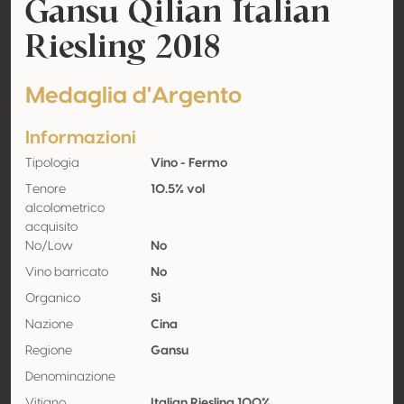
Gansu Qilian Italian
Riesling 2018
Medaglia d'Argento
Informazioni
Tipologia
Vino - Fermo
Tenore
10.5% vol
alcolometrico
acquisito
No/Low
No
Vino barricato
No
Organico
Sì
Nazione
Cina
Regione
Gansu
Denominazione
Vitigno
Italian Riesling 100%