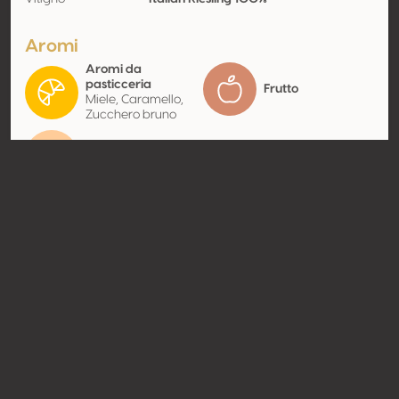
Aromi
Aromi da
pasticceria
Frutto
Miele, Caramello,
Zucchero bruno
Frutta a nocciolo
Albicocca
Contatto
Nome
Gansu Qilian Winery Co., Ltd.
Tipologia
Produttore
Website
Condividere