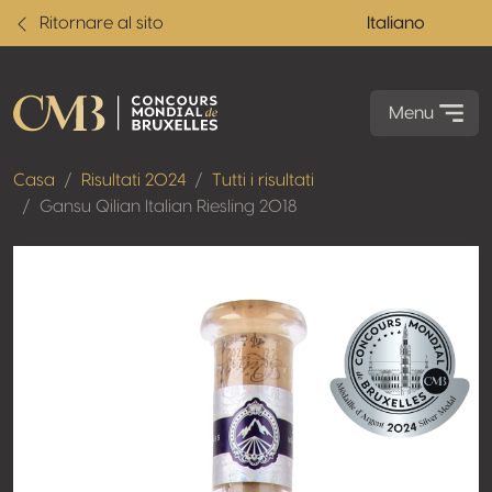
Ritornare al sito
Italiano
Menu
Casa
Risultati 2024
Tutti i risultati
Gansu Qilian Italian Riesling 2018