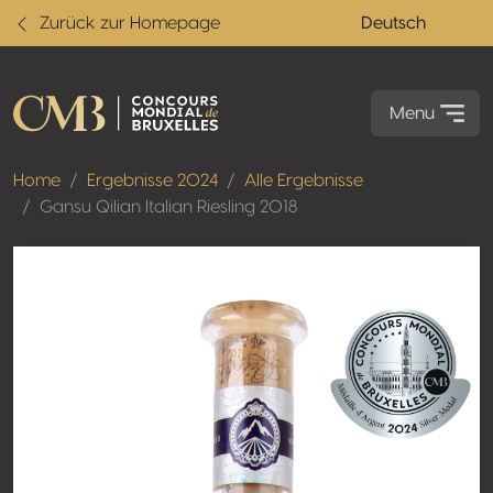
Zurück zur Homepage
Deutsch
Menu
Home
Ergebnisse 2024
Alle Ergebnisse
Gansu Qilian Italian Riesling 2018