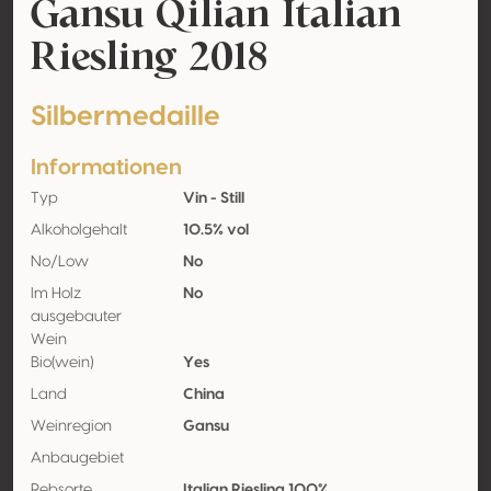
Gansu Qilian Italian
Riesling 2018
Silbermedaille
Informationen
Typ
Vin - Still
Alkoholgehalt
10.5% vol
No/Low
No
Im Holz
No
ausgebauter
Wein
Bio(wein)
Yes
Land
China
Weinregion
Gansu
Anbaugebiet
Rebsorte
Italian Riesling 100%