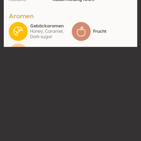
Aromen
Gebäckaromen
Honey, Caramel,
Frucht
Dark sugar
Stone fruit
Apricot
Kontakt
Name
Gansu Qilian Winery Co., Ltd.
Typ
Producer
Website
Teilen