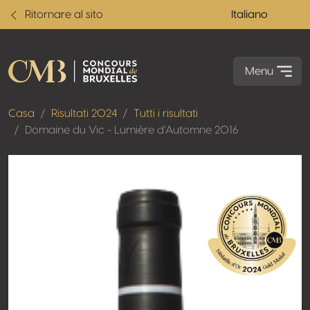
Ritornare al sito
Italiano
Menu
Casa
Risultati 2024
Tutti i risultati
Domaine du Vic - Lumière d'Automne 2016