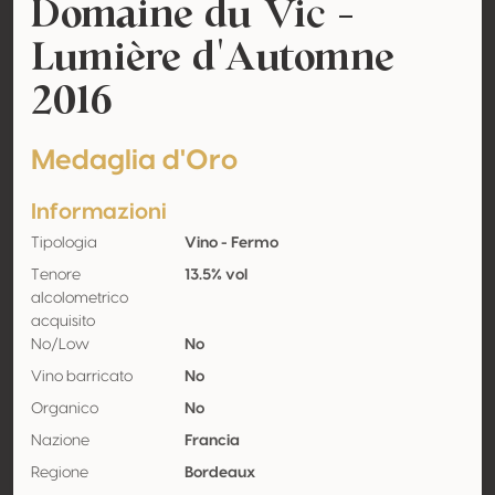
Domaine du Vic -
Lumière d'Automne
2016
Medaglia d'Oro
Informazioni
Tipologia
Vino - Fermo
Tenore
13.5% vol
alcolometrico
acquisito
No/Low
No
Vino barricato
No
Organico
No
Nazione
Francia
Regione
Bordeaux