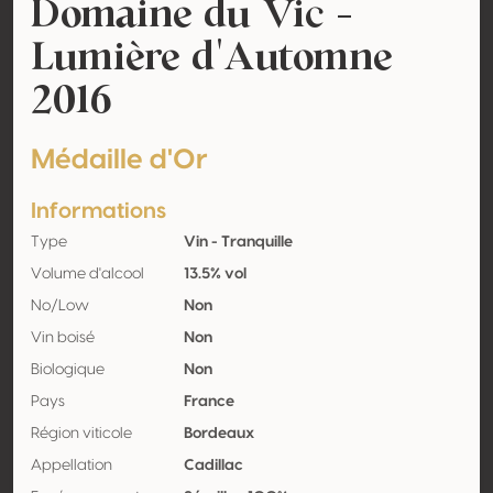
Domaine du Vic -
Lumière d'Automne
2016
Médaille d'Or
Informations
Type
Vin - Tranquille
Volume d'alcool
13.5% vol
No/Low
Non
Vin boisé
Non
Biologique
Non
Pays
France
Région viticole
Bordeaux
Appellation
Cadillac