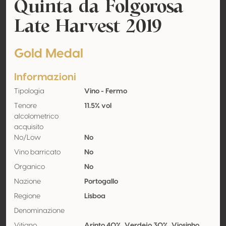
Quinta da Folgorosa
Late Harvest 2019
Gold Medal
Informazioni
Tipologia
Vino - Fermo
Tenore
11.5% vol
alcolometrico
acquisito
No/Low
No
Vino barricato
No
Organico
No
Nazione
Portogallo
Regione
Lisboa
Denominazione
Vitigno
Arinto 40%, Verdejo 30%, Viosinho