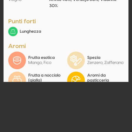
30%
Punti forti
Lunghezza
Aromi
Frutta esotica
Spezia
Mango, Fico
Zenzero, Zafferano
Frutta a nocciolo
Aromi da
(gialla)
pasticceria
Albicocca
Miele
Contatto
Nome
Lindeborg Wines
Tipologia
Produttore
Website
https://lindeborgwines.com/