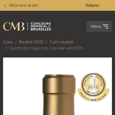
Ritornare al sito
Italiano
Menu
Casa
Risultati 2022
Tutti i risultati
Quinta da Folgorosa Late Harvest 2019