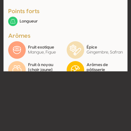
Points forts
Longueur
Arômes
Fruit exotique
Épice
Mangue, Figue
Gingembre, Safran
Fruit à noyau
Arômes de
(chair jaune)
pâtisserie
Abricot
Miel
Contact
Nom
Lindeborg Wines
Type
Producteur
Website
https://lindeborgwines.com/