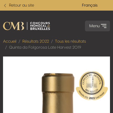
Retour au site
Français
Menu
Accueil
Résultats 2022
Tous les résultats
Quinta da Folgorosa Late Harvest 2019