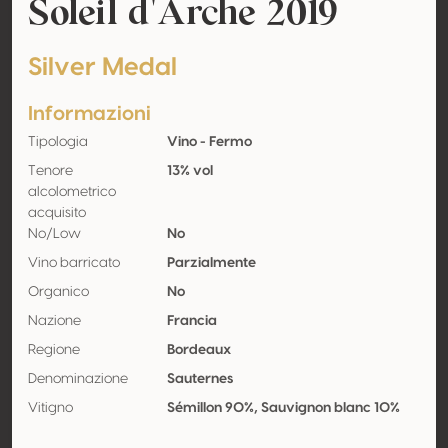
Soleil d'Arche 2019
Silver Medal
Informazioni
Tipologia
Vino - Fermo
Tenore
13% vol
alcolometrico
acquisito
No/Low
No
Vino barricato
Parzialmente
Organico
No
Nazione
Francia
Regione
Bordeaux
Denominazione
Sauternes
Vitigno
Sémillon 90%, Sauvignon blanc 10%