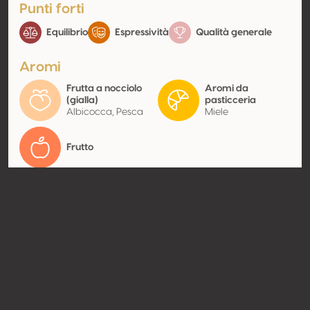
Punti forti
Equilibrio
Espressività
Qualità generale
Aromi
Frutta a nocciolo
Aromi da
(gialla)
pasticceria
Albicocca, Pesca
Miele
Frutto
Contatto
Nome
SAS Château d'Arche
Tipologia
Produttore
Website
http://www.chateau-
arche.com