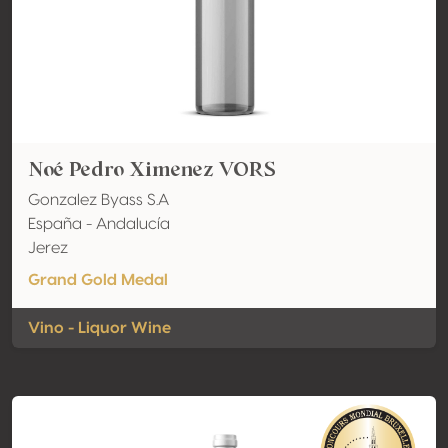
Noé Pedro Ximenez VORS
Gonzalez Byass S.A
España - Andalucía
Jerez
Grand Gold Medal
Vino - Liquor Wine