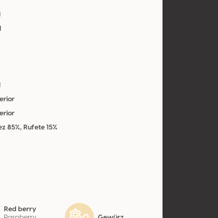
l
l
l
erior
erior
z 85%, Rufete 15%
Red berry
Raspberry,
Gewürz