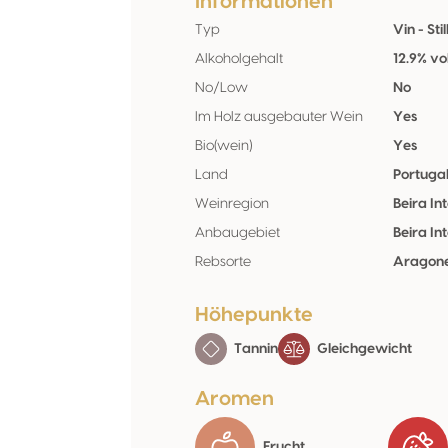
Informationen
Typ
Vin - Stil
Alkoholgehalt
12.9% vo
No/Low
No
Im Holz ausgebauter Wein
Yes
Bio(wein)
Yes
Land
Portuga
Weinregion
Beira Int
Anbaugebiet
Beira Int
Rebsorte
Aragone
Höhepunkte
Tannin
Gleichgewicht
Aromen
Frucht