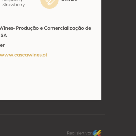
Strawberry
Wines- Produção e Comercialização de
 SA
er
/www.cascawines.pt
Realisiert von