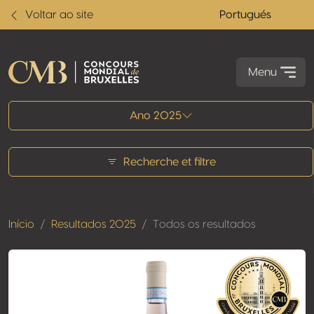
Voltar ao site
Portugués
Menu
Todos os resultados
Ano 2025
Recherche et filtre
Início
Resultados 2025
Todos os resultados