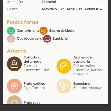
Apelação
Santorini
Castas
Assyrtiko 80%, Athiri 10%, Aidani 10%
Pontos fortes
Comprimento
Expressividade
Qualidade geral
Equilíbrio
Aromas
Tostado /
Aromas de
defumado
pastelaria
Torrado,
Crème brûlée,
Chocolate, Café
Caramelo, Açúcar
mascavo
Fruta exótica
Especiaria
Figo, Tâmara
Baunilha, Alcaçuz
Fruto seco