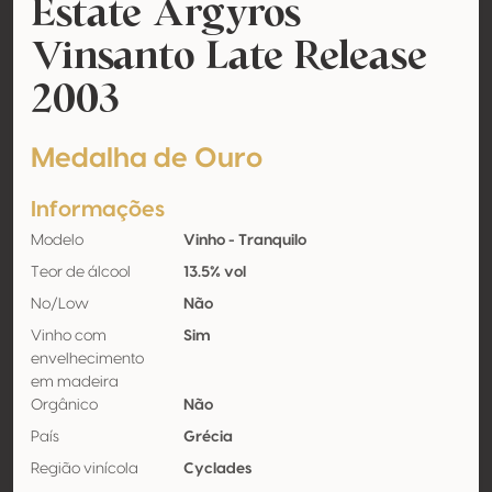
Estate Argyros
Vinsanto Late Release
2003
Medalha de Ouro
Informações
Modelo
Vinho - Tranquilo
Teor de álcool
13.5% vol
No/Low
Não
Vinho com
Sim
envelhecimento
em madeira
Orgânico
Não
País
Grécia
Região vinícola
Cyclades