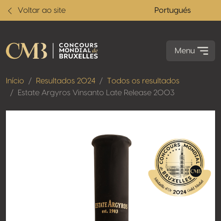
Voltar ao site
Portugués
Menu
Início
Resultados 2024
Todos os resultados
Estate Argyros Vinsanto Late Release 2003