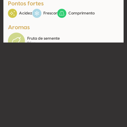
Pontos fortes
Acidez
Frescor
Comprimento
Aromas
Fruta de semente
Pêra
Contato
Nome
Kakhuri Gvinis Marani
Modelo
Produtor
Website
http://kgm.ge/
Compartilhar