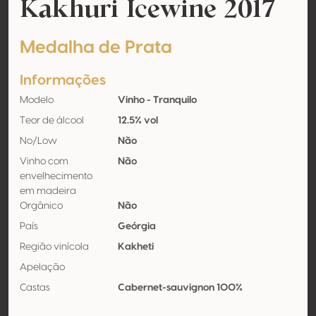
Kakhuri Icewine 2017
Medalha de Prata
Informações
Modelo
Vinho - Tranquilo
Teor de álcool
12.5% vol
No/Low
Não
Vinho com
Não
envelhecimento
em madeira
Orgânico
Não
País
Geórgia
Região vinícola
Kakheti
Apelação
Castas
Cabernet-sauvignon 100%