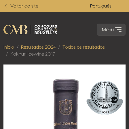
Voltar ao site
Portugués
Menu
Início
Resultados 2024
Todos os resultados
Kakhuri Icewine 2017