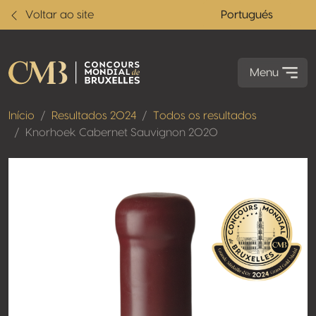
Voltar ao site
Portugués
Menu
Início
Resultados 2024
Todos os resultados
Knorhoek Cabernet Sauvignon 2020