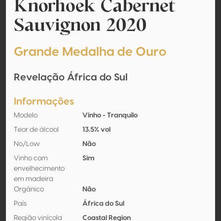
Knorhoek Cabernet
Sauvignon 2020
Grande Medalha de Ouro
Revelação África do Sul
Informações
Modelo
Vinho - Tranquilo
Teor de álcool
13.5% vol
No/Low
Não
Vinho com
Sim
envelhecimento
em madeira
Orgânico
Não
País
África do Sul
Região vinícola
Coastal Region