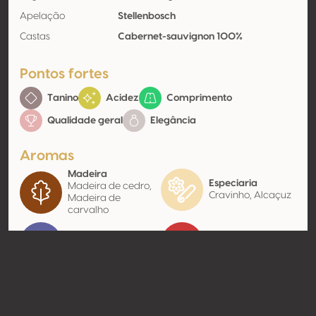
Apelação
Stellenbosch
Castas
Cabernet-sauvignon 100%
Pontos fortes
Tanino
Acidez
Comprimento
Qualidade geral
Elegância
Aromas
Madeira
Especiaria
Madeira de cedro,
Cravinho, Alcaçuz
Madeira de
carvalho
Fruta escura
Fruta vermelha
Contato
Nome
Quoin Rock Wines (Pty) Ltd