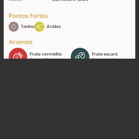
Pontos fortes
Tanino
Acidez
Aromas
Fruta vermelha
Fruta escura
Cereja, Morango
Cereja preta
Contato
Nome
Viña Casa Silva
Modelo
Produtor
Website
http://www.casasilva.cl
Compartilhar