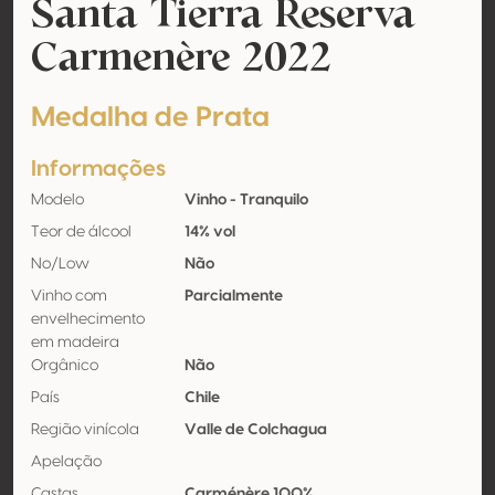
Santa Tierra Reserva
Carmenère 2022
Medalha de Prata
Informações
Modelo
Vinho - Tranquilo
Teor de álcool
14% vol
No/Low
Não
Vinho com
Parcialmente
envelhecimento
em madeira
Orgânico
Não
País
Chile
Região vinícola
Valle de Colchagua
Apelação
Castas
Carménère 100%