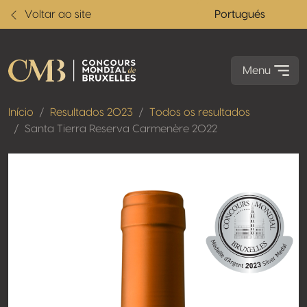
Voltar ao site
Portugués
Menu
Início
Resultados 2023
Todos os resultados
Santa Tierra Reserva Carmenère 2022