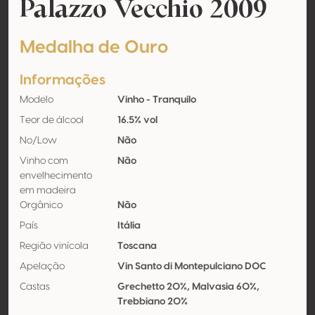
Palazzo Vecchio 2009
Medalha de Ouro
Informações
Modelo
Vinho - Tranquilo
Teor de álcool
16.5% vol
No/Low
Não
Vinho com
Não
envelhecimento
em madeira
Orgânico
Não
País
Itália
Região vinícola
Toscana
Apelação
Vin Santo di Montepulciano DOC
Castas
Grechetto 20%, Malvasia 60%,
Trebbiano 20%