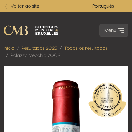
Voltar ao site
Portugués
Menu
Início
Resultados 2023
Todos os resultados
Palazzo Vecchio 2009