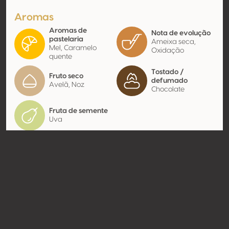
Aromas
Aromas de
Nota de evolução
pastelaria
Ameixa seca,
Mel, Caramelo
Oxidação
quente
Tostado /
Fruto seco
defumado
Avelã, Noz
Chocolate
Fruta de semente
Uva
Contato
Nome
Sas Palazzo Vecchio di
Sbernadori Luca e Marco
Modelo
Produtor
Website
https://www.vinonobile.it