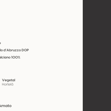
o
lo d'Abruzzo DOP
lciano 100%
Vegetal
Hortelã
&Amato