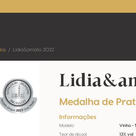
dos
Lidia&amato 2022
Lidia&am
Medalha de Pra
Informações
Modelo
Vinho - 
Teor de álcool
13% vol