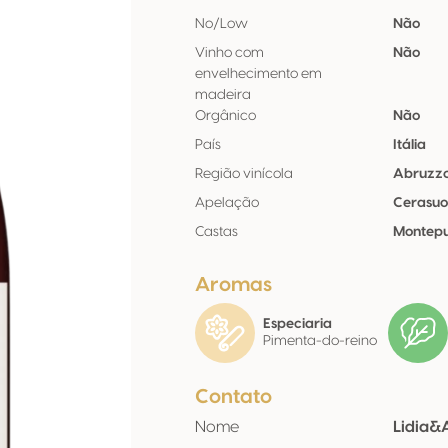
No/Low
Não
Vinho com
Não
envelhecimento em
madeira
Orgânico
Não
País
Itália
Região vinícola
Abruzz
Apelação
Cerasuo
Castas
Montepu
Aromas
Especiaria
Pimenta-do-reino
Contato
Nome
Lidia