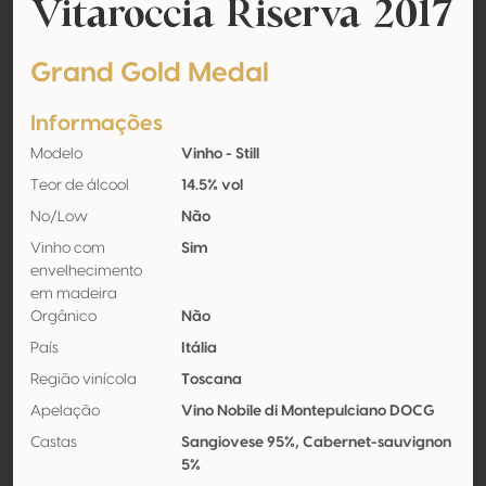
Vitaroccia Riserva 2017
Grand Gold Medal
Informações
Modelo
Vinho - Still
Teor de álcool
14.5% vol
No/Low
Não
Vinho com
Sim
envelhecimento
em madeira
Orgânico
Não
País
Itália
Região vinícola
Toscana
Apelação
Vino Nobile di Montepulciano DOCG
Castas
Sangiovese 95%, Cabernet-sauvignon
5%