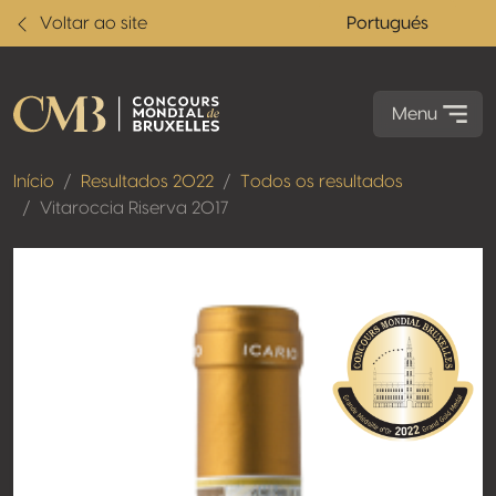
Voltar ao site
Portugués
Menu
Início
Resultados 2022
Todos os resultados
Vitaroccia Riserva 2017