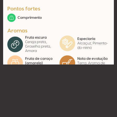
Pontos fortes
Comprimento
Aromas
Fruta escura
Especiaria
Cereja preta,
Alcaçuz, Pimenta-
Groselha preta,
do-reino
Amora
Fruta de caroço
Nota de evolução
(amarela)
Terra, Aroma de
Pêssego, Ameixa
floresta
Contato
Nome
Icario Soc. Agricola A.R.L.
Modelo
Produtor
Website
http://www.icario.it