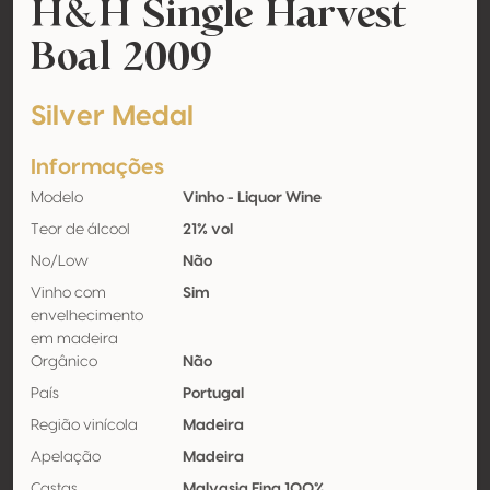
H&H Single Harvest
Boal 2009
Silver Medal
Informações
Modelo
Vinho - Liquor Wine
Teor de álcool
21% vol
No/Low
Não
Vinho com
Sim
envelhecimento
em madeira
Orgânico
Não
País
Portugal
Região vinícola
Madeira
Apelação
Madeira
Castas
Malvasia Fina 100%