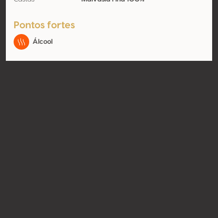
Pontos fortes
Álcool
Contato
Nome
Henriques e Henriques - Vinhos
S.A.
Modelo
Produtor
Website
http://www.henriquesehenriqu
es.pt
Compartilhar