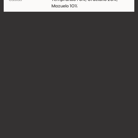
Mazuelo 10%
Contato
Nome
Bodegas Franco-Españolas SAU
Modelo
Produtor
Website
http://www.francoespanolas.c
om
Compartilhar
© Concours Mondial de Bruxelles 2026 | Vinopres
Desenvolvido por