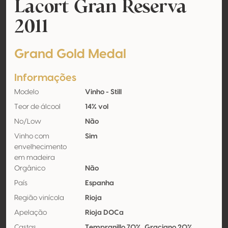
Lacort Gran Reserva
2011
Grand Gold Medal
Informações
Modelo
Vinho - Still
Teor de álcool
14% vol
No/Low
Não
Vinho com
Sim
envelhecimento
em madeira
Orgânico
Não
País
Espanha
Região vinícola
Rioja
Apelação
Rioja DOCa
Castas
Tempranillo 70%, Graciano 20%,