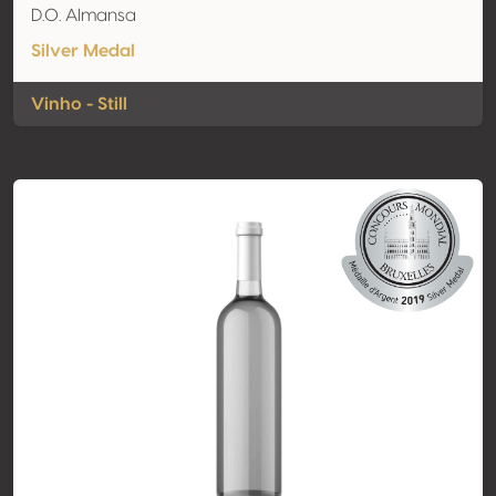
D.O. Almansa
Silver Medal
Vinho - Still