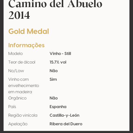
Camino del Abuelo
2014
Gold Medal
Informações
Modelo
Vinho - Still
Teor de álcool
15.7% vol
No/Low
Não
Vinho com
Sim
envelhecimento
em madeira
Orgânico
Não
País
Espanha
Região vinícola
Castilla-y-León
Apelação
Ribera del Duero
Castas
Tempranillo 100%