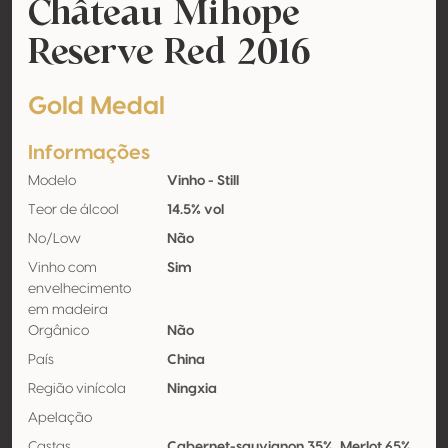
Château Mihope
Reserve Red 2016
Gold Medal
Informações
Modelo
Vinho - Still
Teor de álcool
14.5% vol
No/Low
Não
Vinho com
Sim
envelhecimento
em madeira
Orgânico
Não
País
China
Região vinícola
Ningxia
Apelação
Castas
Cabernet-sauvignon 35%, Merlot 65%