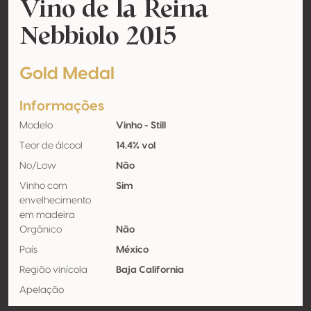
Vino de la Reina
Nebbiolo 2015
Gold Medal
Informações
Modelo
Vinho - Still
Teor de álcool
14.4% vol
No/Low
Não
Vinho com
Sim
envelhecimento
em madeira
Orgânico
Não
País
México
Região vinícola
Baja California
Apelação
Castas
Nebbiolo 100%