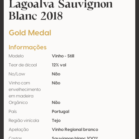
Lagoalva Sauvignon
Blanc 2018
Gold Medal
Informações
Modelo
Vinho - Still
Teor de álcool
12% vol
No/Low
Não
Vinho com
Não
envelhecimento
em madeira
Orgânico
Não
País
Portugal
Região vinícola
Tejo
Apelação
Vinho Regional branco
Castas
Sauvignon blanc 100%