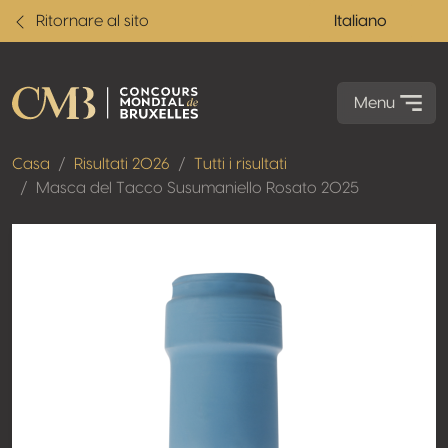
Ritornare al sito
Italiano
Menu
Casa
Risultati 2026
Tutti i risultati
Masca del Tacco Susumaniello Rosato 2025