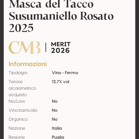
Masca del Tacco
Susumaniello Rosato
2025
CMB Merit
Informazioni
Tipologia
Vino - Fermo
Tenore
12.7% vol
alcolometrico
acquisito
No/Low
No
Vino barricato
No
Organico
No
Nazione
Italia
Regione
Puglia