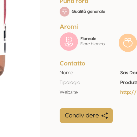
Punti forti
Qualità generale
Aromi
Floreale
Fiore bianco
Contatto
Nome
Sas Do
Tipologia
Produt
Website
http:/
Condividere