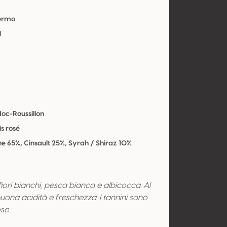
Fermo
l
oc-Roussillon
s rosé
e 65%, Cinsault 25%, Syrah / Shiraz 10%
 fiori bianchi, pesca bianca e albicocca. Al
uona acidità e freschezza. I tannini sono
so.