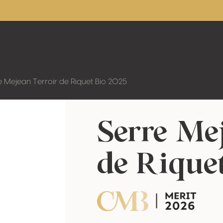
e Mejean Terroir de Riquet Bio 2025
Serre Me
de Rique
CMB Merit