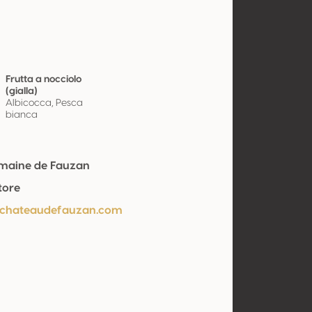
Frutta a nocciolo
(gialla)
Albicocca, Pesca
bianca
maine de Fauzan
tore
/chateaudefauzan.com