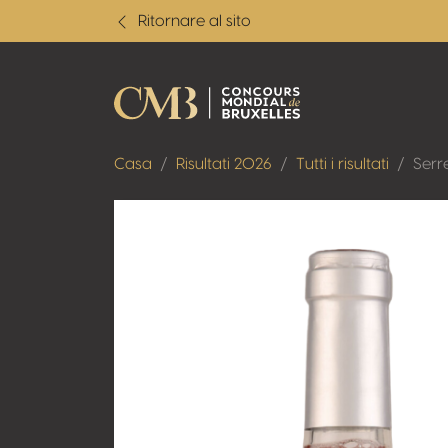
Ritornare al sito
Casa
Risultati 2026
Tutti i risultati
Serr