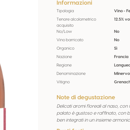
Informazioni
Tipologia
Vino - 
Tenore alcolometrico
12.5% vo
acquisito
No/Low
No
Vino barricato
No
Organico
Sì
Nazione
Francia
Regione
Langued
Denominazione
Minervoi
Vitigno
Grenach
Note di degustazione
Delicati aromi floreali al naso, con
palato è gustoso e raffinato, con b
ben integrati in un insieme armonio