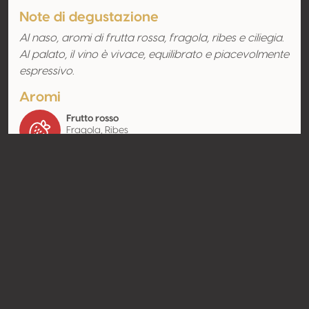
Note di degustazione
Al naso, aromi di frutta rossa, fragola, ribes e ciliegia.
Al palato, il vino è vivace, equilibrato e piacevolmente
espressivo.
Aromi
Frutto rosso
Fragola, Ribes
rosso, Ciliegia
Contatto
Nome
PFA Stegariu F. Florin
Tipologia
Produttore
Website
http://www.strunga.com
Condividere