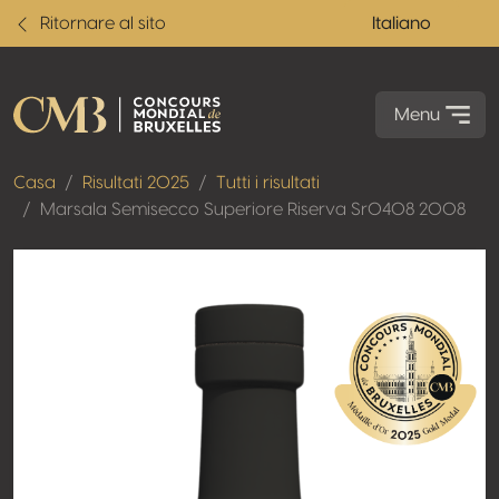
Ritornare al sito
Italiano
Menu
Casa
Risultati 2025
Tutti i risultati
Marsala Semisecco Superiore Riserva Sr0408 2008