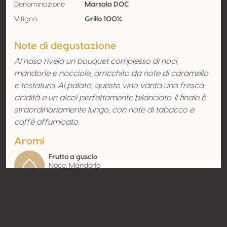
Denominazione
Marsala DOC
Vitigno
Grillo 100%
Note di degustazione
Al naso rivela un bouquet complesso di noci,
mandorle e nocciole, arricchito da note di caramello
e tostatura. Al palato, questo vino vanta una fresca
acidità e un alcol perfettamente bilanciato. Il finale è
straordinariamente lungo, con note di tabacco e
caffè affumicato.
Aromi
Frutto a guscio
Noce, Mandorla
amara
Contatto
Nome
Cantine Florio