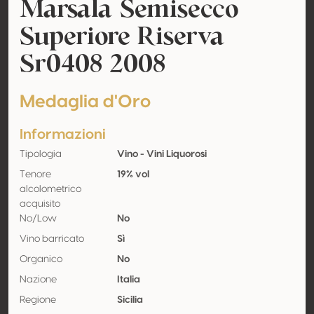
Marsala Semisecco
Superiore Riserva
Sr0408 2008
Medaglia d'Oro
Informazioni
Tipologia
Vino - Vini Liquorosi
Tenore
19% vol
alcolometrico
acquisito
No/Low
No
Vino barricato
Sì
Organico
No
Nazione
Italia
Regione
Sicilia