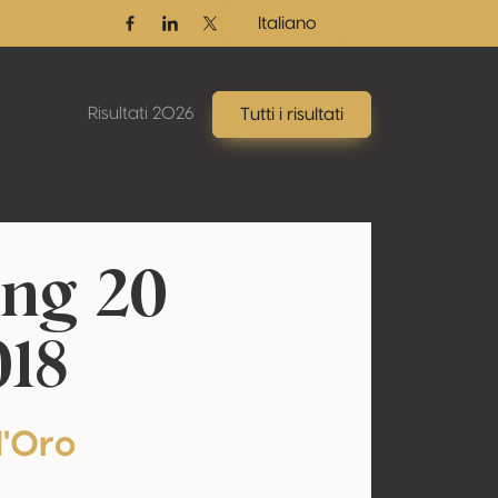
Italiano
Facebook
Linkedin
Twitter / X
Risultati 2026
Tutti i risultati
ng 20
018
d'Oro