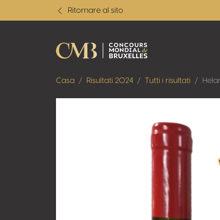
Ritornare al sito
Casa
Risultati 2024
Tutti i risultati
Hela