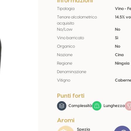
Informazioni
Tipologia
Vino - 
Tenore alcolometrico
14.5% vo
acquisito
No/Low
No
Vino barricato
Sì
Organico
No
Nazione
Cina
Regione
Ningxia
Denominazione
Vitigno
Caberne
Punti forti
Complessità
Lunghezza
Aromi
Spezia