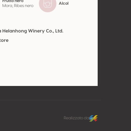
Frutto nero
Alcol
Mora, Ribes nero
a Helanhong Winery Co., Ltd.
tore
Realizzato da