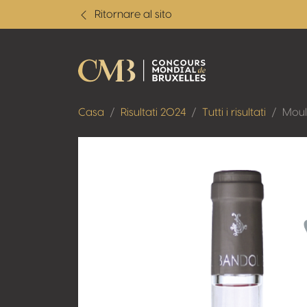
Ritornare al sito
Casa
Risultati 2024
Tutti i risultati
Moul