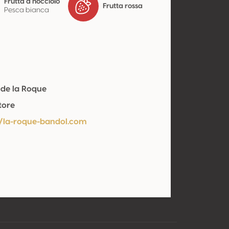
Frutta a nocciolo
Frutta rossa
Pesca bianca
 de la Roque
tore
//la-roque-bandol.com