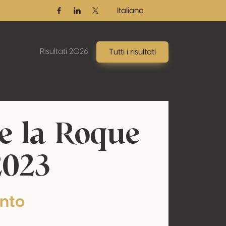
Italiano
Facebook
Linkedin
Twitter / X
Risultati 2026
Tutti i risultati
e la Roque
2023
nto