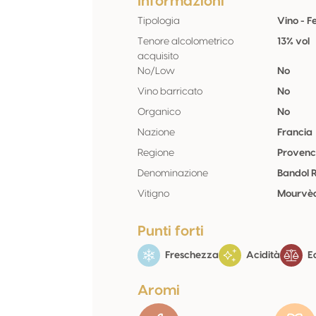
Informazioni
Tipologia
Vino - 
Tenore alcolometrico
13% vol
acquisito
No/Low
No
Vino barricato
No
Organico
No
Nazione
Francia
Regione
Provenc
Denominazione
Bandol 
Vitigno
Mourvèd
Punti forti
Freschezza
Acidità
Eq
Aromi