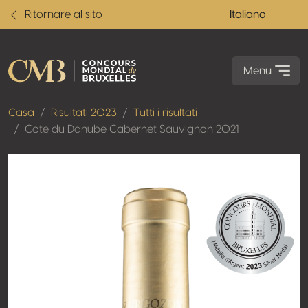
Ritornare al sito
Italiano
Menu
Casa
Risultati 2023
Tutti i risultati
Cote du Danube Cabernet Sauvignon 2021