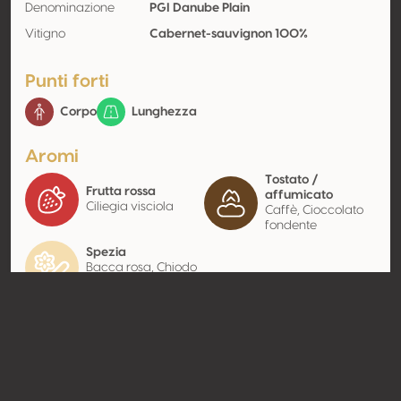
Denominazione
PGI Danube Plain
Vitigno
Cabernet-sauvignon 100%
Punti forti
Corpo
Lunghezza
Aromi
Tostato /
Frutta rossa
affumicato
Ciliegia visciola
Caffè, Cioccolato
fondente
Spezia
Bacca rosa, Chiodo
di garofano, Pepe
Contatto
Nome
Burgozone Eood
Tipologia
Produttore