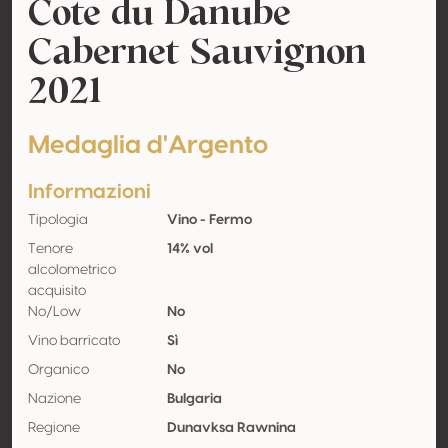
Cote du Danube
Cabernet Sauvignon
2021
Medaglia d'Argento
Informazioni
Tipologia
Vino - Fermo
Tenore
14% vol
alcolometrico
acquisito
No/Low
No
Vino barricato
Sì
Organico
No
Nazione
Bulgaria
Regione
Dunavksa Rawnina