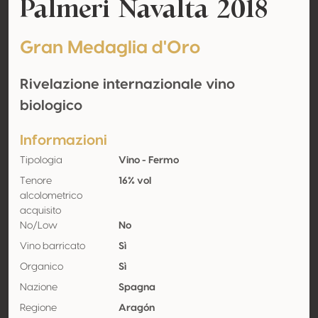
Palmeri Navalta 2018
Gran Medaglia d'Oro
Rivelazione internazionale vino
biologico
Informazioni
Tipologia
Vino - Fermo
Tenore
16% vol
alcolometrico
acquisito
No/Low
No
Vino barricato
Sì
Organico
Sì
Nazione
Spagna
Regione
Aragón