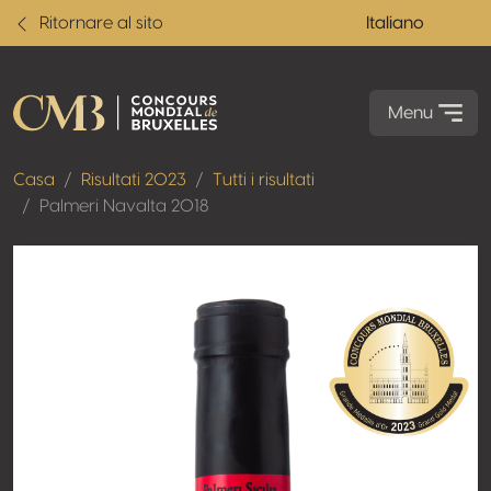
Ritornare al sito
Italiano
Menu
Casa
Risultati 2023
Tutti i risultati
Palmeri Navalta 2018