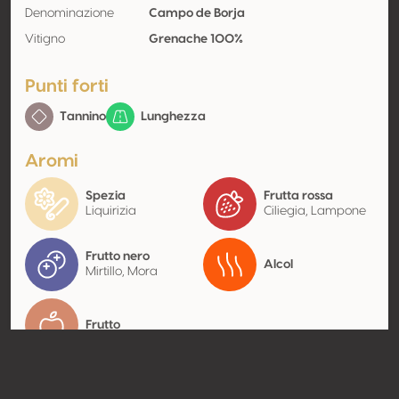
Denominazione
Campo de Borja
Vitigno
Grenache 100%
Punti forti
Tannino
Lunghezza
Aromi
Spezia
Frutta rossa
Liquirizia
Ciliegia, Lampone
Frutto nero
Alcol
Mirtillo, Mora
Frutto
Contatto