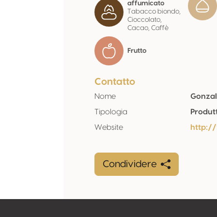
affumicato
Tabacco biondo,
Cioccolato,
Cacao, Caffè
Frutto
Contatto
Nome
Gonzal
Tipologia
Produt
Website
http:/
Condividere