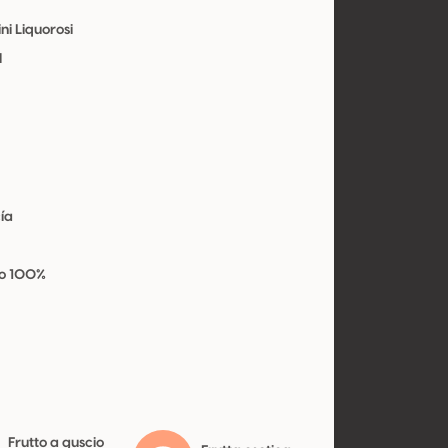
ini Liquorosi
l
ía
o 100%
Frutto a guscio