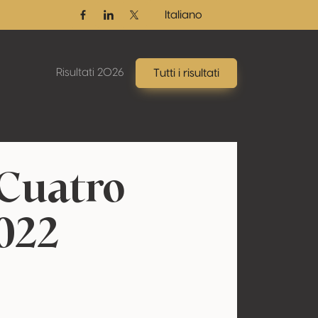
Italiano
Facebook
Linkedin
Twitter / X
Risultati 2026
Tutti i risultati
 Cuatro
022