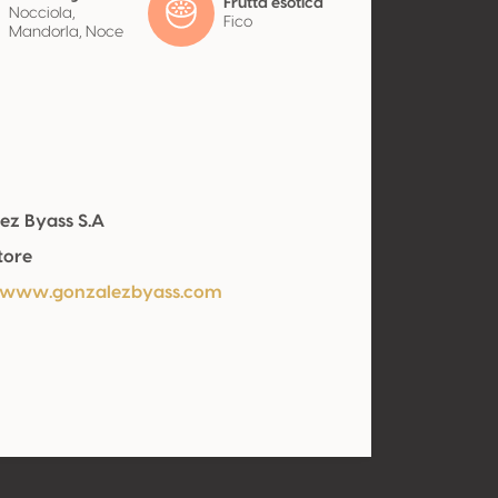
Frutta esotica
Nocciola,
Fico
Mandorla, Noce
ez Byass S.A
tore
/www.gonzalezbyass.com