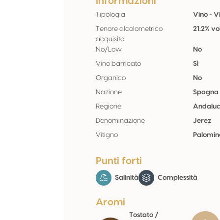
Informazioni
Tipologia
Vino - V
Tenore alcolometrico
21.2% vo
acquisito
No/Low
No
Vino barricato
Sì
Organico
No
Nazione
Spagna
Regione
Andaluc
Denominazione
Jerez
Vitigno
Palomin
Punti forti
Salinità
Complessità
Aromi
Tostato /