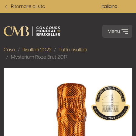
Ritornare al sito
Italiano
Menu
Casa
Risultati 2022
Tutti i risultati
Mysterium Roze Brut 2017