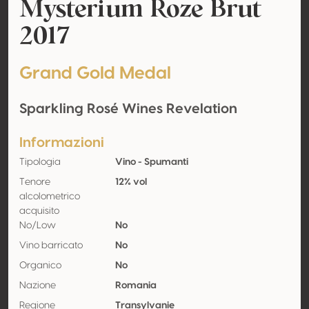
Mysterium Roze Brut
2017
Grand Gold Medal
Sparkling Rosé Wines Revelation
Informazioni
Tipologia
Vino - Spumanti
Tenore
12% vol
alcolometrico
acquisito
No/Low
No
Vino barricato
No
Organico
No
Nazione
Romania
Regione
Transylvanie