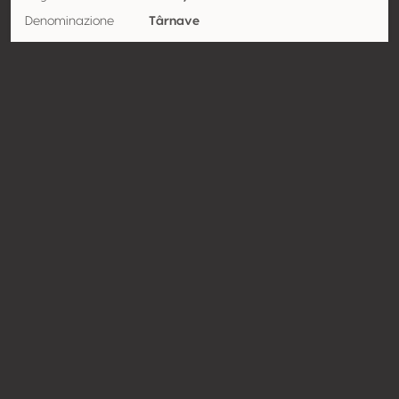
Denominazione
Târnave
Vitigno
Pinot noir 100%
Contatto
Nome
Jidvei Srl
Tipologia
Produttore
Website
http://www.jidvei.ro
Condividere
© Concours Mondial de Bruxelles 2026 | Vinopres