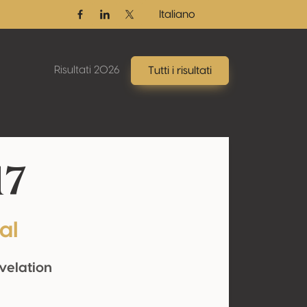
Italiano
Facebook
Linkedin
Twitter / X
Risultati 2026
Tutti i risultati
17
al
velation