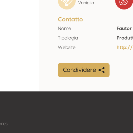
Vaniglia
Contatto
Nome
Fautor
Tipologia
Produt
Website
http:/
Condividere
pres