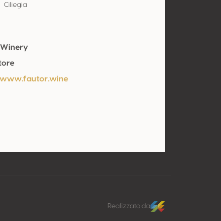
Ciliegia
 Winery
tore
/www.fautor.wine
Realizzato da