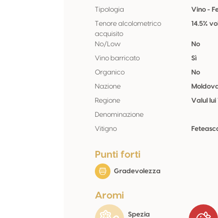
Tipologia
Vino - 
Tenore alcolometrico
14.5% vo
acquisito
No/Low
No
Vino barricato
Sì
Organico
No
Nazione
Moldov
Regione
Valul lui
Denominazione
Vitigno
Feteasc
Punti forti
Gradevolezza
Aromi
Spezia