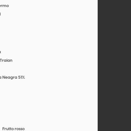
Fermo
l
a
 Traian
a Neagra 51%
Frutto rosso