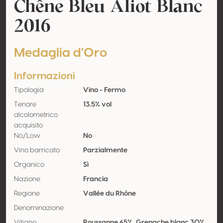
Chêne Bleu Aliot Blanc
2016
Medaglia d'Oro
Informazioni
Tipologia
Vino - Fermo
Tenore
13.5% vol
alcolometrico
acquisito
No/Low
No
Vino barricato
Parzialmente
Organico
Sì
Nazione
Francia
Regione
Vallée du Rhône
Denominazione
Vitigno
Roussanne 65%, Grenache blanc 30%,