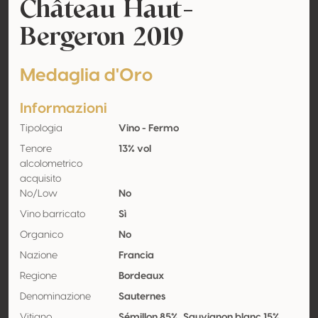
Château Haut-
Bergeron 2019
Medaglia d'Oro
Informazioni
Tipologia
Vino - Fermo
Tenore
13% vol
alcolometrico
acquisito
No/Low
No
Vino barricato
Sì
Organico
No
Nazione
Francia
Regione
Bordeaux
Denominazione
Sauternes
Vitigno
Sémillon 85%, Sauvignon blanc 15%