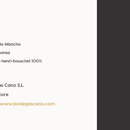
a-la-Mancha
mansa
e-henri-bouschet 100%
s Cano S.L.
tore
//www.bodegascano.com