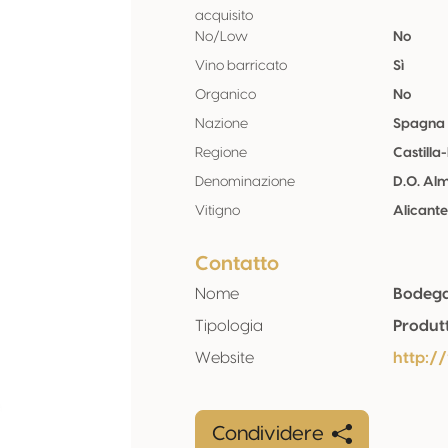
acquisito
No/Low
No
Vino barricato
Sì
Organico
No
Nazione
Spagna
Regione
Castill
Denominazione
D.O. Al
Vitigno
Alicant
Contatto
Nome
Bodega
Tipologia
Produt
Website
http:
Condividere