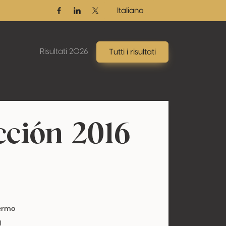
Italiano
Facebook
Linkedin
Twitter / X
Risultati 2026
Tutti i risultati
cción 2016
Fermo
l