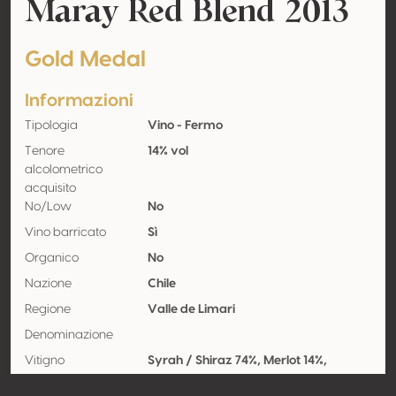
Maray Red Blend 2013
Gold Medal
Informazioni
Tipologia
Vino - Fermo
Tenore
14% vol
alcolometrico
acquisito
No/Low
No
Vino barricato
Sì
Organico
No
Nazione
Chile
Regione
Valle de Limari
Denominazione
Vitigno
Syrah / Shiraz 74%, Merlot 14%,
Cabernet-sauvignon 12%