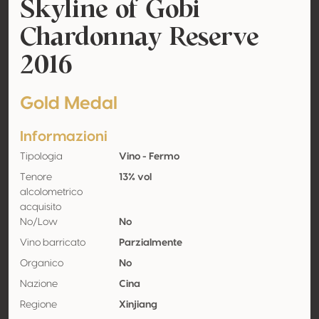
Skyline of Gobi
Chardonnay Reserve
2016
Gold Medal
Informazioni
Tipologia
Vino - Fermo
Tenore
13% vol
alcolometrico
acquisito
No/Low
No
Vino barricato
Parzialmente
Organico
No
Nazione
Cina
Regione
Xinjiang