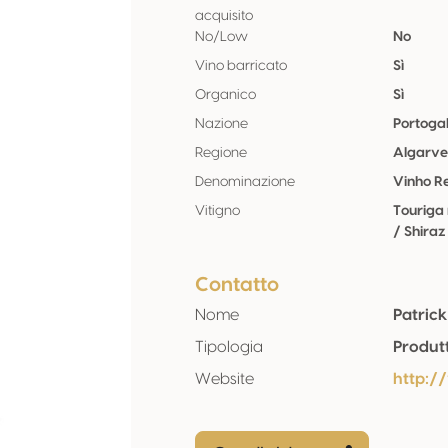
acquisito
No/Low
No
Vino barricato
Sì
Organico
Sì
Nazione
Portogal
Regione
Algarv
Denominazione
Vinho R
Vitigno
Touriga
/ Shiraz
Contatto
Nome
Patrick
Tipologia
Produt
Website
http:/