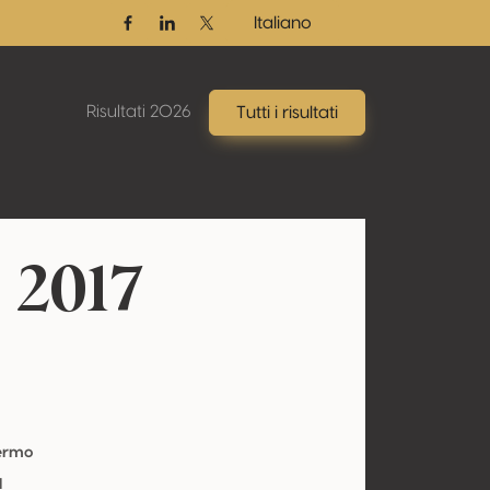
Italiano
Facebook
Linkedin
Twitter / X
Risultati 2026
Tutti i risultati
 2017
Fermo
l