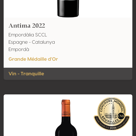
Antima 2022
Empordàlia SCCL
Espagne - Catalunya
Empordà
Grande Médaille d'Or
Vin - Tranquille