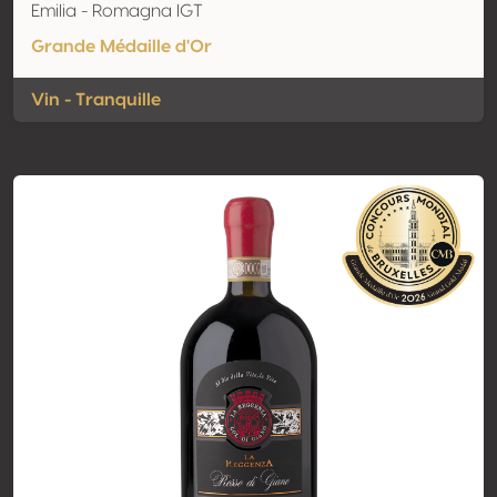
Emilia - Romagna IGT
Grande Médaille d'Or
Vin - Tranquille