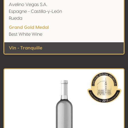
Avelino Vegas S.A.
Espagne - Castilla-y-León
Rueda
Grand Gold Medal
Best White Wine
Vin - Tranquille