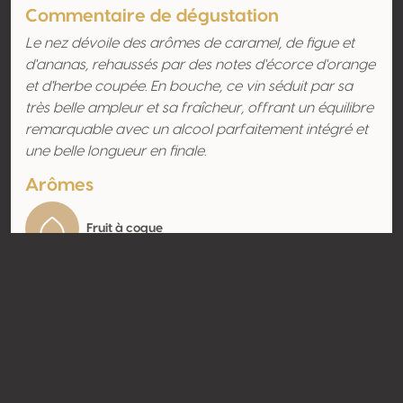
Commentaire de dégustation
Le nez dévoile des arômes de caramel, de figue et
d'ananas, rehaussés par des notes d'écorce d'orange
et d'herbe coupée. En bouche, ce vin séduit par sa
très belle ampleur et sa fraîcheur, offrant un équilibre
remarquable avec un alcool parfaitement intégré et
une belle longueur en finale.
Arômes
Fruit à coque
Contact
Nom
Azienda Agricola Possa
Type
Producteur
Website
http://www.possa.it