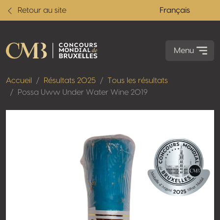
Retour au site
Français
Menu
Accueil
Résultats 2025
Tous les résultats
Possa Uww Under Water Wine 2019