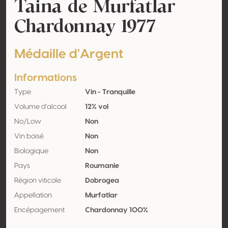
Taina de Murfatlar
Chardonnay 1977
Médaille d'Argent
Informations
Type
Vin - Tranquille
Volume d'alcool
12% vol
No/Low
Non
Vin boisé
Non
Biologique
Non
Pays
Roumanie
Région viticole
Dobrogea
Appellation
Murfatlar
Encépagement
Chardonnay 100%