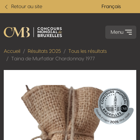
Retour au site
Français
Menu
Accueil
Résultats 2025
Tous les résultats
Taina de Murfatlar Chardonnay 1977