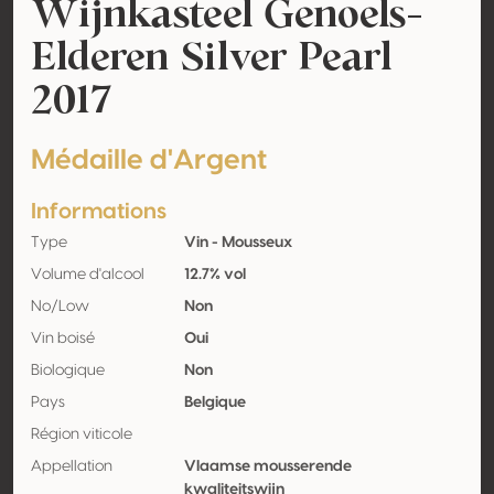
Wijnkasteel Genoels-
Elderen Silver Pearl
2017
Médaille d'Argent
Informations
Type
Vin - Mousseux
Volume d'alcool
12.7% vol
No/Low
Non
Vin boisé
Oui
Biologique
Non
Pays
Belgique
Région viticole
Appellation
Vlaamse mousserende
kwaliteitswijn