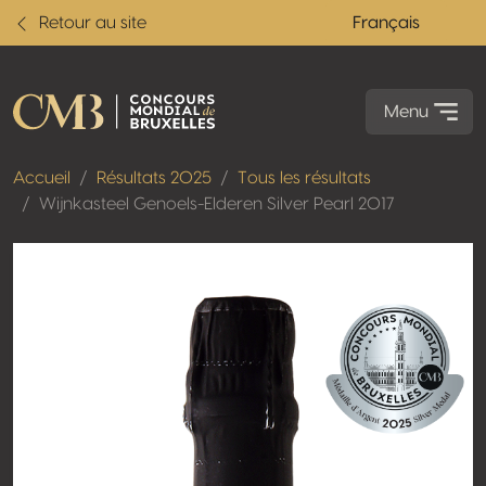
Retour au site
Français
Menu
Accueil
Résultats 2025
Tous les résultats
Wijnkasteel Genoels-Elderen Silver Pearl 2017